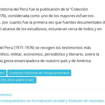
toria del Perú fue la publicación de la “Colección
976), considerada como uno de los mayores esfuerzos
ís, por cuanto fue la primera vez que fuentes documentales 
del alcance de los estudiosos, estuvieran cerca de todos y en
del Perú (1971-1976) se recogen los testimonios más
tico, militar, económico, periodístico y literario, sobre la
 la gesta emancipadora de nuestro país y de América.
erú
Comisión Nacional de Sesquicentenario
000229-2024-VMPCIC/MC
onómico.
nicipalidades en formalización predial y titulación de viviendas.