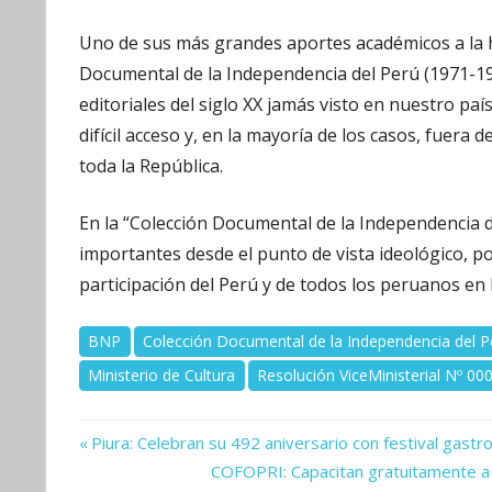
Uno de sus más grandes aportes académicos a la his
Documental de la Independencia del Perú (1971-1
editoriales del siglo XX jamás visto en nuestro pa
difícil acceso y, en la mayoría de los casos, fuera 
toda la República.
En la “Colección Documental de la Independencia 
importantes desde el punto de vista ideológico, polí
participación del Perú y de todos los peruanos en
BNP
Colección Documental de la Independencia del P
Ministerio de Cultura
Resolución ViceMinisterial Nº 
Previous
Navegación
Piura: Celebran su 492 aniversario con festival gastr
Post:
Next
COFOPRI: Capacitan gratuitamente a mu
de