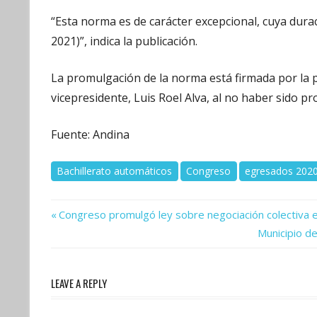
“Esta norma es de carácter excepcional, cuya dura
2021)”, indica la publicación.
La promulgación de la norma está firmada por la 
vicepresidente, Luis Roel Alva, al no haber sido pr
Fuente: Andina
Bachillerato automáticos
Congreso
egresados 2020
Previous
Navegación
Congreso promulgó ley sobre negociación colectiva e
Post:
Next
Municipio de
de
Post:
entradas
LEAVE A REPLY