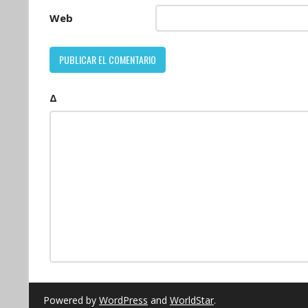
Web
Δ
Powered by
WordPress
and
WorldStar
.