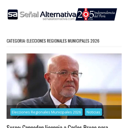
Skip
to
content
CATEGORIA: ELECCIONES REGIONALES MUNICIPALES 2026
Elecciones Regionales Municipales 2026
Noticias
Surco: Conceden licencia a Carlos Bruce para