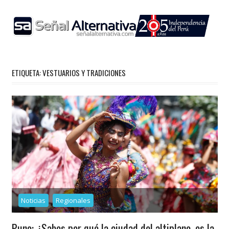
Skip
to
content
ETIQUETA:
VESTUARIOS Y TRADICIONES
Noticias
Regionales
Puno: ¿Sabes por qué la ciudad del altiplano, es la