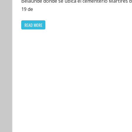
Belaunde donde se ubica el cementerio Mártires d
19 de
READ MORE