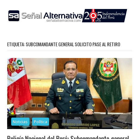
Skip
to
content
ETIQUETA:
SUBCOMANDANTE GENERAL SOLICITO PASE AL RETIRO
Noticias
Política
Policía Nacional del Perú: Subcomandante general