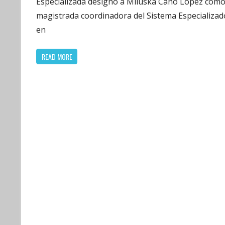
Especializada designó a Miluska Cano López com
magistrada coordinadora del Sistema Especializad
en
READ MORE