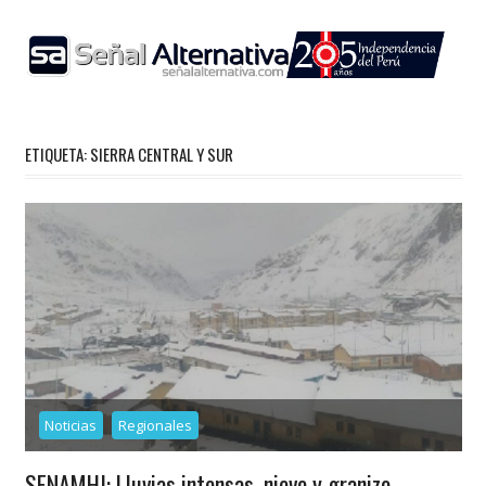
Skip
to
content
ETIQUETA:
SIERRA CENTRAL Y SUR
Noticias
Regionales
SENAMHI: Lluvias intensas, nieve y granizo