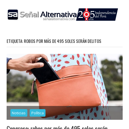
Skip
to
content
ETIQUETA:
ROBOS POR MÁS DE 495 SOLES SERÁN DELITOS
Noticias
Política
Congreso: robos por más de 495 soles serán