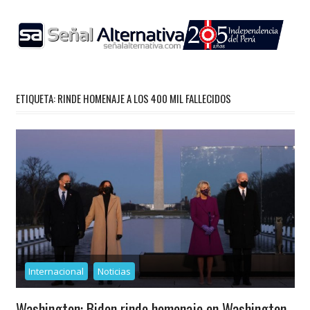
Skip
to
content
ETIQUETA:
RINDE HOMENAJE A LOS 400 MIL FALLECIDOS
Internacional
Noticias
Washington: Biden rinde homenaje en Washington