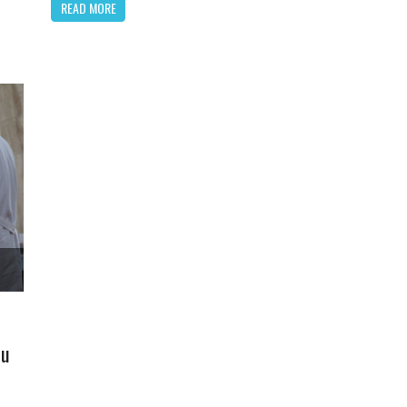
READ MORE
su