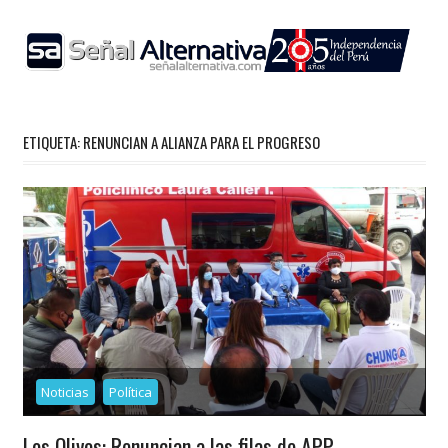
Skip
to
content
ETIQUETA:
RENUNCIAN A ALIANZA PARA EL PROGRESO
Noticias
Política
Los Olivos: Renuncian a las filas de APP