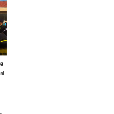
ca
nal