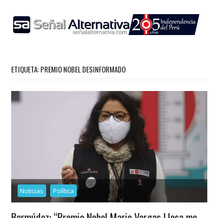
Skip
to
content
ETIQUETA:
PREMIO NOBEL DESINFORMADO
Noticias
Política
Bermúdez: “Premio Nobel Mario Vargas Llosa me