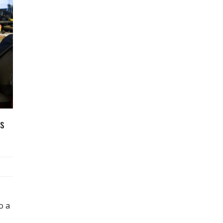
es
o a