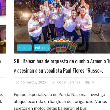
Noticias
Policiales
a
SJL: Balean bus de orquesta de cumbia Armonía 1
y asesinan a su vocalista Paul Flores “Russo».
16 marzo, 2025
Oscar Larenas
0
as
Equipo especializado de Policía Nacional investiga
l,
ataque ocurrido en San Juan de Lurigancho. Varios
sujetos en motocicletas balearon el bus