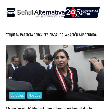
Skip
to
content
ETIQUETA:
PATRICIA BENAVIDES FISCAL DE LA NACIÓN SUSPENDIDA
Judiciales
Noticias
Ministerio Público: Denuncian a exfiscal de la