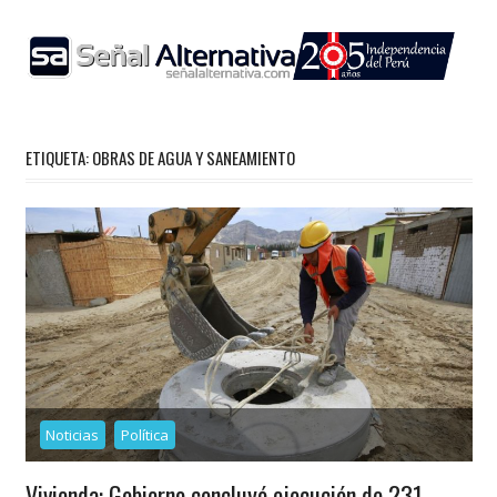
Skip
to
content
ETIQUETA:
OBRAS DE AGUA Y SANEAMIENTO
Noticias
Política
Vivienda: Gobierno concluyó ejecución de 231