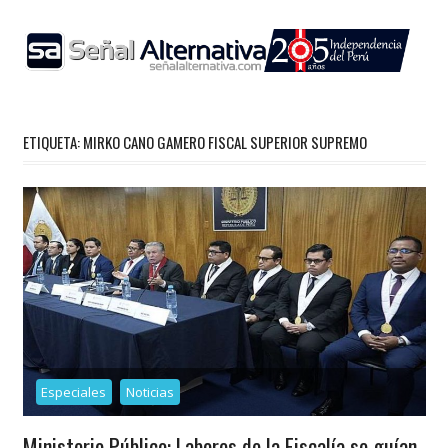
Skip
to
content
ETIQUETA:
MIRKO CANO GAMERO FISCAL SUPERIOR SUPREMO
Especiales
Noticias
Ministerio Público: Labores de la Fiscalía se guían