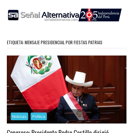
Skip
to
content
ETIQUETA:
MENSAJE PRESIDENCIAL POR FIESTAS PATRIAS
Noticias
Política
Congreso: Presidente Pedro Castillo dirigió