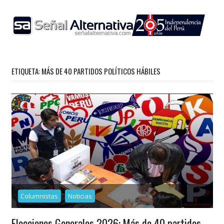
Skip
to
content
ETIQUETA:
MÁS DE 40 PARTIDOS POLÍTICOS HÁBILES
Columnistas
Noticias
Elecciones Generales 2026: Más de 40 partidos