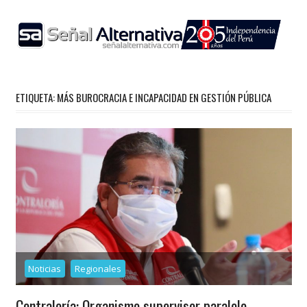
Skip
to
content
ETIQUETA:
MÁS BUROCRACIA E INCAPACIDAD EN GESTIÓN PÚBLICA
Noticias
Regionales
Contraloría: Organismo supervisor paralelo