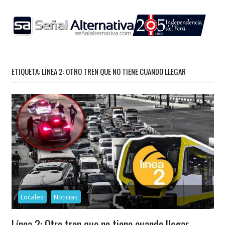
Skip
to
content
ETIQUETA:
LÍNEA 2: OTRO TREN QUE NO TIENE CUANDO LLEGAR
Locales
Noticias
Línea 2: Otro tren que no tiene cuando llegar