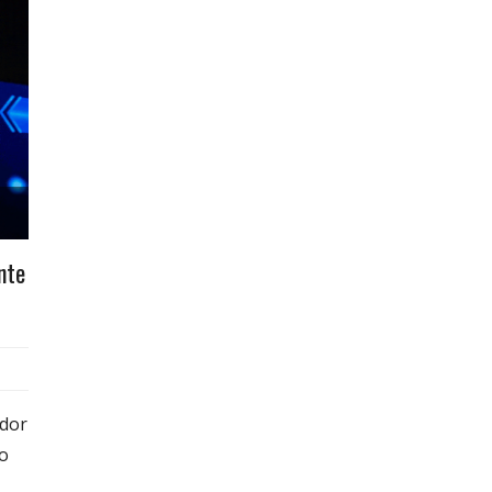
nte
ador
io