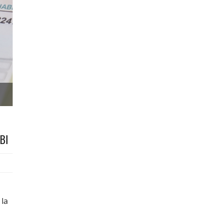
PBI
la