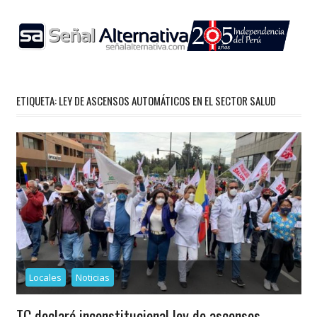
Skip
to
content
ETIQUETA:
LEY DE ASCENSOS AUTOMÁTICOS EN EL SECTOR SALUD
Locales
Noticias
TC declaró inconstitucional ley de ascensos