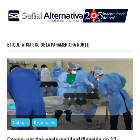
Skip
to
content
ETIQUETA:
KM 380 DE LA PANAMERICNA NORTE
Noticias
Regionales
Casma: peritos aceleran identificación de 12