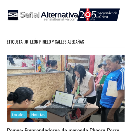
Skip
to
content
ETIQUETA:
JR. LEÓN PINELO Y CALLES ALEDAÑAS
Locales
Noticias
Comas: Emprendedores de mercado Chacra Cerro