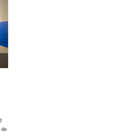
d
 de