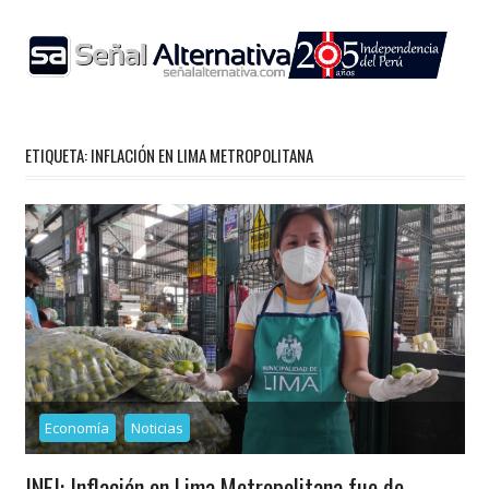
Skip
to
content
ETIQUETA:
INFLACIÓN EN LIMA METROPOLITANA
Economía
Noticias
INEI: Inflación en Lima Metropolitana fue de