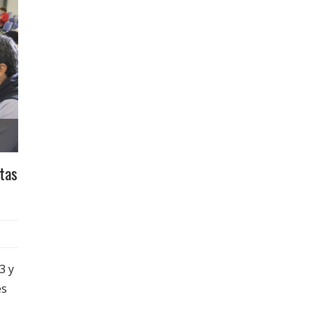
ntas
3 y
es