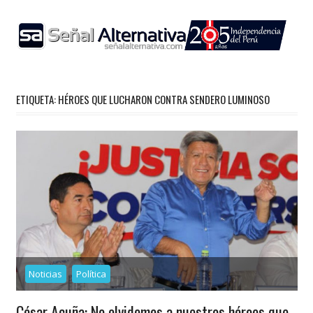
Skip
to
content
ETIQUETA:
HÉROES QUE LUCHARON CONTRA SENDERO LUMINOSO
Noticias
Política
César Acuña: No olvidemos a nuestros héroes que