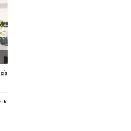
rcía
e de