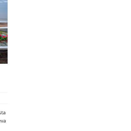
sta
eva