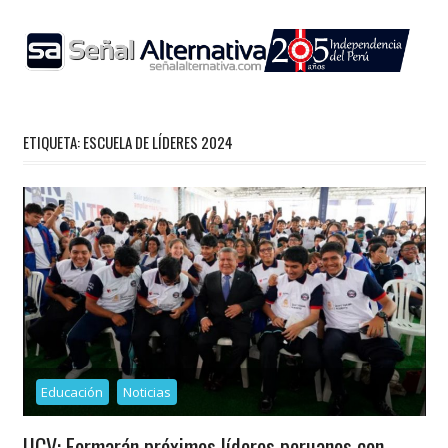
Skip
to
content
ETIQUETA:
ESCUELA DE LÍDERES 2024
Educación
Noticias
UCV: Formarán próximos líderes peruanos con