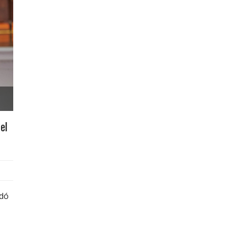
el
rdó