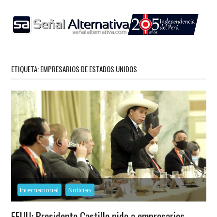
Skip
to
content
ETIQUETA:
EMPRESARIOS DE ESTADOS UNIDOS
Internacional
Noticias
EEUU: Presidente Castillo pide a empresarios