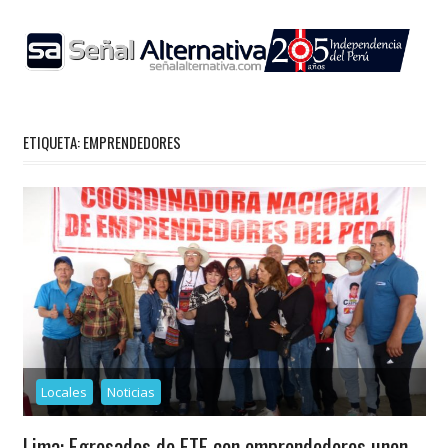
Skip
to
content
ETIQUETA:
EMPRENDEDORES
Locales
Noticias
Lima: Egresados de ETE con emprendedores unen