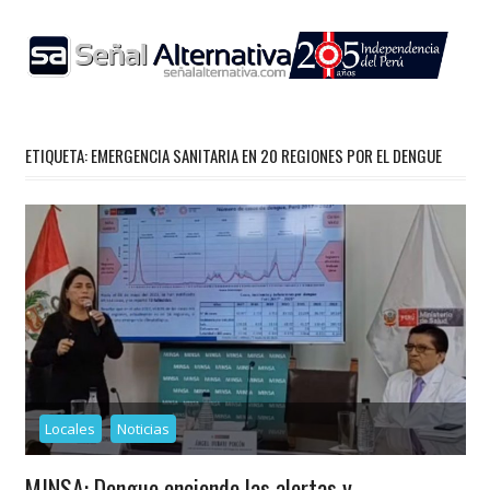
Skip
to
content
ETIQUETA:
EMERGENCIA SANITARIA EN 20 REGIONES POR EL DENGUE
Locales
Noticias
MINSA: Dengue enciende las alertas y