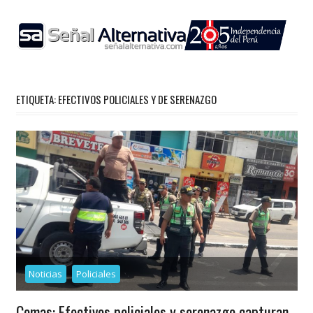
Skip
to
content
ETIQUETA:
EFECTIVOS POLICIALES Y DE SERENAZGO
Noticias
Policiales
Comas: Efectivos policiales y serenazgo capturan