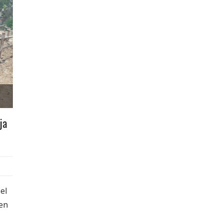
ja
el
 en