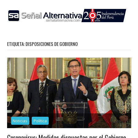
Skip
to
content
ETIQUETA:
DISPOSICIONES DE GOBIERNO
Noticias
Política
Coronavirus: Medidas dispuestas por el Gobierno