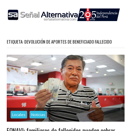
Skip
to
content
ETIQUETA:
DEVOLUCIÓN DE APORTES DE BENEFICIADO FALLECIDO
Locales
Noticias
FONAVI: familiares de fallecidos pueden cobrar