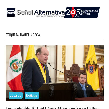
Skip
to
content
ETIQUETA:
DANIEL NOBOA
Locales
Noticias
Lima: alcalde Rafael López Aliaga entregó la llave