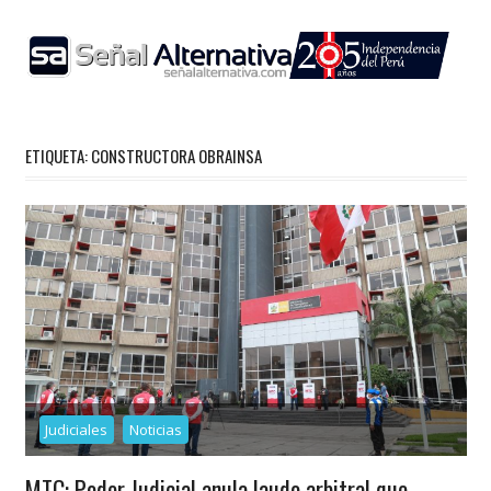
Skip
to
content
ETIQUETA:
CONSTRUCTORA OBRAINSA
Judiciales
Noticias
MTC: Poder Judicial anula laudo arbitral que