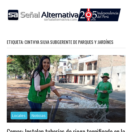
Skip
to
content
ETIQUETA:
CINTHYA SILVA SUBGERENTE DE PARQUES Y JARDÍNES
Locales
Noticias
Comas: Instalan tuberías de riego tecnificado en la