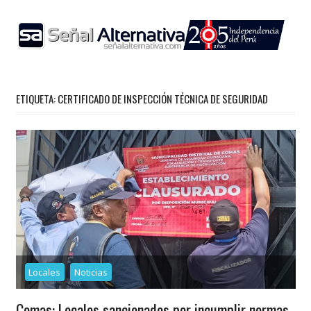
Skip
to
content
ETIQUETA:
CERTIFICADO DE INSPECCIÓN TÉCNICA DE SEGURIDAD
Locales
Noticias
Comas: Locales sancionados por incumplir normas