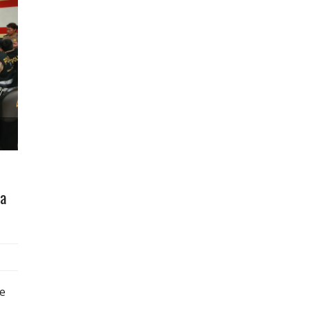
ia
de