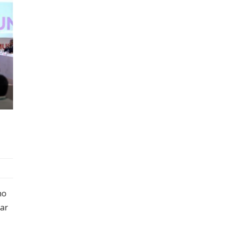
no
ar