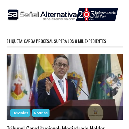
Skip
to
content
ETIQUETA:
CARGA PROCESAL SUPERA LOS 8 MIL EXPEDIENTES
Judiciales
Noticias
Tribunal Constitucional: Magistrado Helder